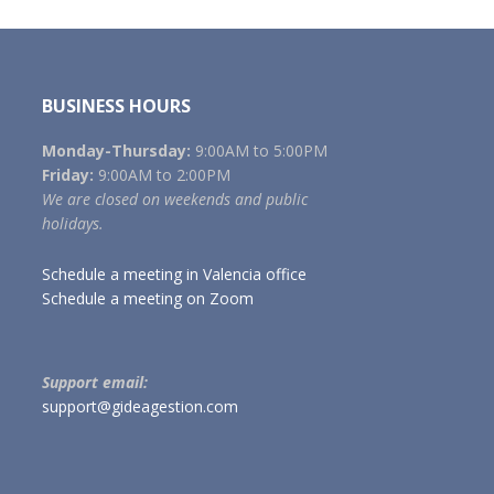
BUSINESS HOURS
Monday-Thursday:
9:00AM to 5:00PM
Friday:
9:00AM to 2:00PM
We are closed on weekends and public
holidays.
Schedule a meeting in Valencia office
Schedule a meeting on Zoom
Support email:
support@gideagestion.com