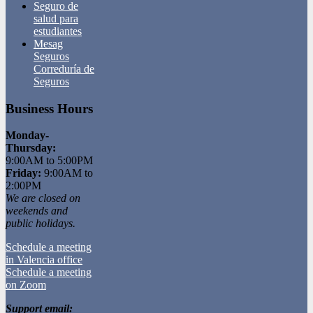
Seguro de
salud para
estudiantes
Mesag
Seguros
Correduría de
Seguros
Business Hours
Monday-
Thursday:
9:00AM to 5:00PM
Friday:
9:00AM to
2:00PM
We are closed on
weekends and
public holidays.
Schedule a meeting
in Valencia office
Schedule a meeting
on Zoom
Support email: