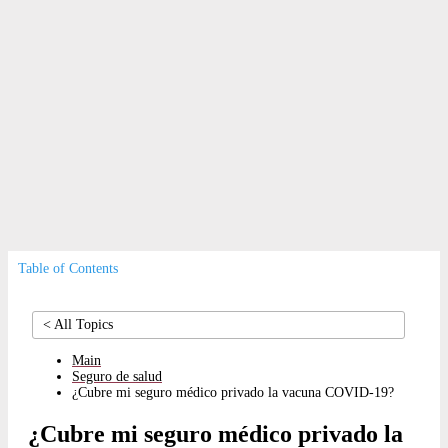
Pago
Seguro de
salud
Co-payments
|
Residency and Visa
|
Authorisation
Table of Contents
< All Topics
Main
Seguro de salud
¿Cubre mi seguro médico privado la vacuna COVID-19?
¿Cubre mi seguro médico privado la