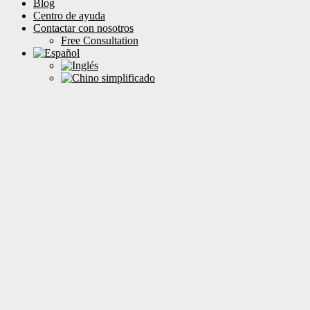
Blog
Centro de ayuda
Contactar con nosotros
Free Consultation
¿En qué podemos ayudarte?
Filter by categories
Clear Results
Corredor de
seguros