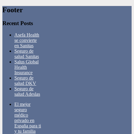
Footer
Recent Posts
Asefa Health
se convierte
en Sanitas
Seguro de
salud Sanitas
Salus Global
Health
Insurance
Seguro de
salud DKV
Seguro de
salud Adeslas
El mejor
seguro
médico
privado en
España para ti
y tu familia