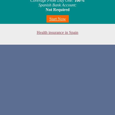
Coverage From Day One:
100%
Spanish Bank Account:
Not Required
Start Now
Health insurance in Spain