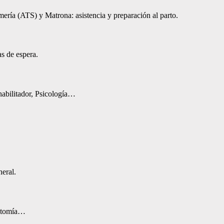
mería (ATS) y Matrona: asistencia y preparación al parto.
as de espera.
ehabilitador, Psicología…
eral.
ectomía…