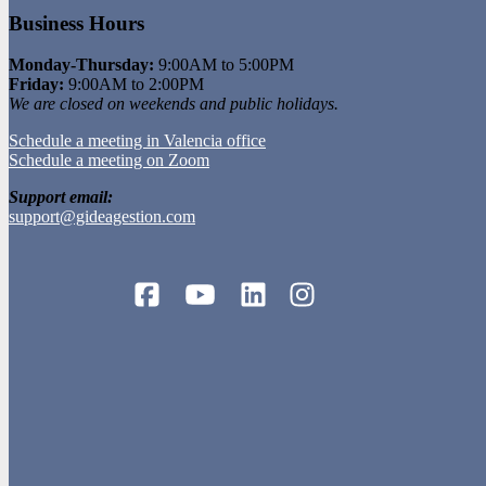
Business Hours
Monday-Thursday:
9:00AM to 5:00PM
Friday:
9:00AM to 2:00PM
We are closed on weekends and public holidays.
Schedule a meeting in Valencia office
Schedule a meeting on Zoom
Support email:
support@gideagestion.com