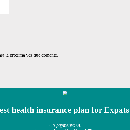
ara la próxima vez que comente.
est health insurance plan for Expats
Co-payments:
0€